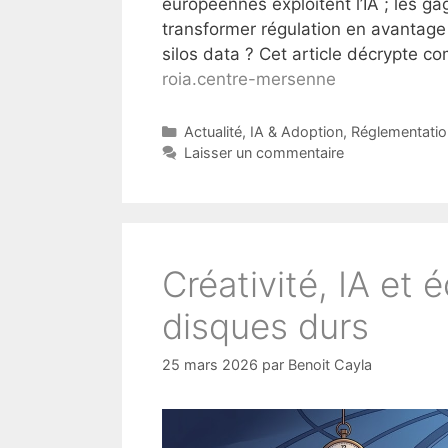
européennes exploitent l’IA ; les 
transformer régulation en avantage
silos data ? Cet article décrypte 
roia.centre-mersenne
Catégories
Actualité
,
IA & Adoption
,
Réglementatio
Laisser un commentaire
Créativité, IA et é
disques durs
25 mars 2026
par
Benoit Cayla