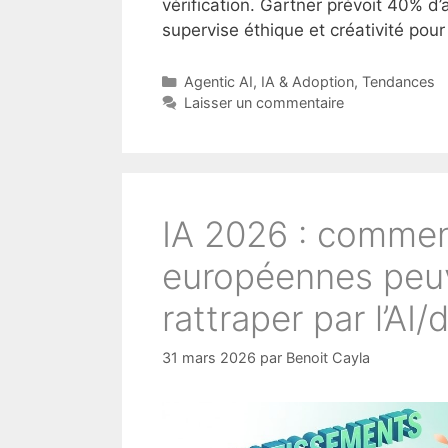
vérification. Gartner prévoit 40% d’
supervise éthique et créativité pour
Catégories
Agentic AI
,
IA & Adoption
,
Tendances
Laisser un commentaire
IA 2026 : comment
européennes peuv
rattraper par l’AI/
31 mars 2026
par
Benoit Cayla