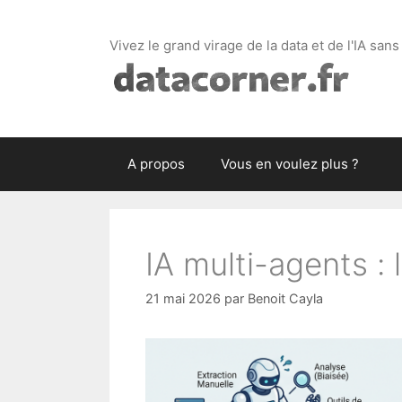
Aller
au
Vivez le grand virage de la data et de l'IA sans
contenu
A propos
Vous en voulez plus ?
IA multi-agents : l
21 mai 2026
par
Benoit Cayla